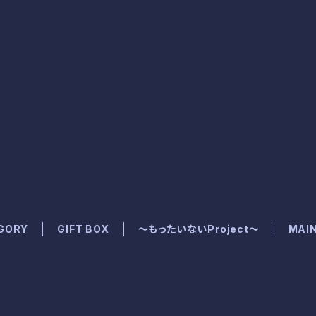
GORY
GIFT BOX
～もったいないProject～
MAI